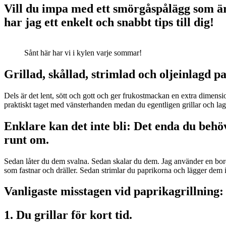
Vill du impa med ett smörgåspålägg som ä
har jag ett enkelt och snabbt tips till dig!
Sånt här har vi i kylen varje sommar!
Grillad, skållad, strimlad och oljeinlagd p
Dels är det lent, sött och gott och ger frukostmackan en extra dimen
praktiskt taget med vänsterhanden medan du egentligen grillar och lagar
Enklare kan det inte bli: Det enda du behöv
runt om.
Sedan låter du dem svalna. Sedan skalar du dem. Jag använder en bords
som fastnar och dräller. Sedan strimlar du paprikorna och lägger dem i
Vanligaste misstagen vid paprikagrillning:
1. Du grillar för kort tid.