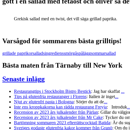
gott i en sallad med fetaost och oliver så d
Grekisk sallad med en twist, det vill säga grillad paprika.
Varsågod för sommarens bästa grilltips!
grillade paprikor
salladsingrediens
smörgåspålägg
sommarsallad
Bästa maten från Tärnaby till New York
Senaste inlägg
Restaurangtips i Stockholm Bistro Bestick
:
Jag har skaffat
...
Tips på glutenfria restauranger i Florens
:
Italien är inget
...
Njut av glutenfri pasta i Bologna
:
Sörjer du att de
...
Inte ens kroppkakorna kan rädda restaurang Freyja
:
Introduk
..
Recension av 2023 års julkalender från Pärlan
:
Gillar du välgjo
Recension av 2023 års julkalender från Mr Cake
:
Tycker du om
Bartömning sommaren 2023 efterrättscocktail Batida
:
Är du sug
Sveriges godaste glutenfria kakor kommer från Granö
:
Om du in