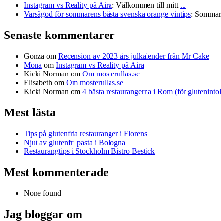
Instagram vs Reality på Aira
:
Välkommen till mitt
...
Varsågod för sommarens bästa svenska orange vintips
:
Sommare
Senaste kommentarer
Gonza
om
Recension av 2023 års julkalender från Mr Cake
Mona
om
Instagram vs Reality på Aira
Kicki Norman
om
Om mosterullas.se
Elisabeth
om
Om mosterullas.se
Kicki Norman
om
4 bästa restaurangerna i Rom (för gluteninto
Mest lästa
Tips på glutenfria restauranger i Florens
Njut av glutenfri pasta i Bologna
Restaurangtips i Stockholm Bistro Bestick
Mest kommenterade
None found
Jag bloggar om