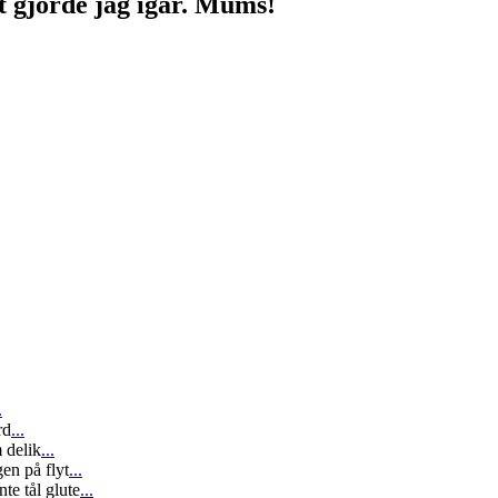
et gjorde jag igår. Mums!
.
rd
...
 delik
...
en på flyt
...
te tål glute
...