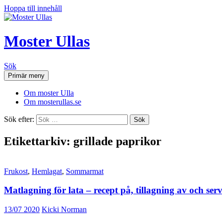
Hoppa till innehåll
Moster Ullas
Sök
Primär meny
Om moster Ulla
Om mosterullas.se
Sök efter:
Etikettarkiv: grillade paprikor
Frukost
,
Hemlagat
,
Sommarmat
Matlagning för lata – recept på, tillagning av och serv
13/07 2020
Kicki Norman