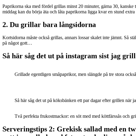
Paprikorna ska med fördel grillas minst 20 minuter, gärna 30, kanske t
middag kan du börja äta och låta paprikorna ligga kvar en stund extra e
2. Du grillar bara långsidorna
Kortsidorna måste också grillas, annars lossar skalet inte jämnt. Så stä
på något gott…
Så här såg det ut på instagram sist jag gril
Grillade egentligen småpaprikor, men slängde på tre stora också
Så här såg det ut på köksbänken ett par dagar efter grillen när 
Två perfekta frukostmackor: en söt med med köttfärssås och gril
Serveringstips 2: Grekisk sallad med en tw