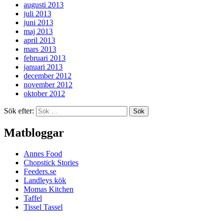
augusti 2013
juli 2013
juni 2013
maj 2013
april 2013
mars 2013
februari 2013
januari 2013
december 2012
november 2012
oktober 2012
Sök efter:
Matbloggar
Annes Food
Chopstick Stories
Feeders.se
Landleys kök
Momas Kitchen
Taffel
Tissel Tassel