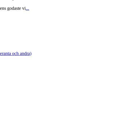
ns godaste vi
...
leranta och andra)