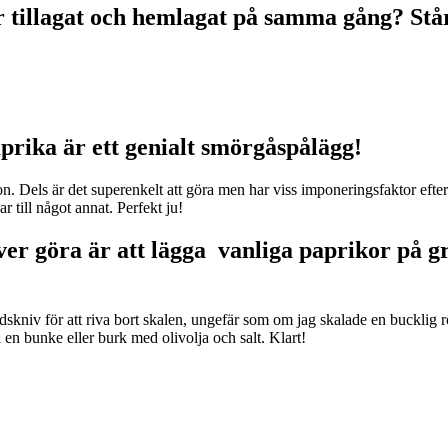
r tillagat och hemlagat på samma gång? Stå
aprika är ett genialt smörgåspålägg!
sion. Dels är det superenkelt att göra men har viss imponeringsfaktor e
 till något annat. Perfekt ju!
er göra är att lägga vanliga paprikor på gril
kniv för att riva bort skalen, ungefär som om jag skalade en bucklig rö
 en bunke eller burk med olivolja och salt. Klart!