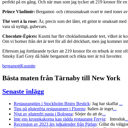
perfekt på en gång. Och när man som jag tycker att 219 kronor för en burk
Prince Vladimir:
Bergamot- och citrussmaksatt svart te med toner av k
Thé vert à la rose:
Är, precis som det låter, ett grönt te smaksatt me
vara så nyttigt, gubevars.
Chocolate-Épices:
Kusmi har fler chokladsmakande teet, vilket är kon
Om vi bortser från det är teet för all del drickbart, men jag kommer in
Eftersom jag fortfarande tycker att 219 kronor för en teburk är rent o
Smoky Earl Grey då både bergamott och rökta teer är två favoriter.
bergamott
Kusmi
te
Bästa maten från Tärnaby till New York
Senaste inlägg
Restaurangtips i Stockholm Bistro Bestick
:
Jag har skaffat
...
Tips på glutenfria restauranger i Florens
:
Italien är inget
...
Njut av glutenfri pasta i Bologna
:
Sörjer du att de
...
Inte ens kroppkakorna kan rädda restaurang Freyja
:
Introduk
..
Recension av 2023 års julkalender från Pärlan
:
Gillar du välgjo