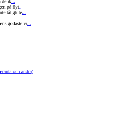
 delik
...
en på flyt
...
te tål glute
...
ns godaste vi
...
leranta och andra)