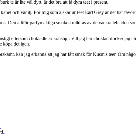
 te är lite väl dyrt, är det bra att få dyra teet i present.
anel och vanilj. För mig som älskar ur-teet Earl Grey är det här favorit
d ros. Den alltför parfymaktiga smaken mildras av de vackra tebladen so
stigt eftersom chokladte är konstigt. Vill jag har choklad dricker jag 
te köpa det igen.
förskämt, kan jag erkänna att jag har fått smak för Kusmis teer. Om någo
.
rd
...