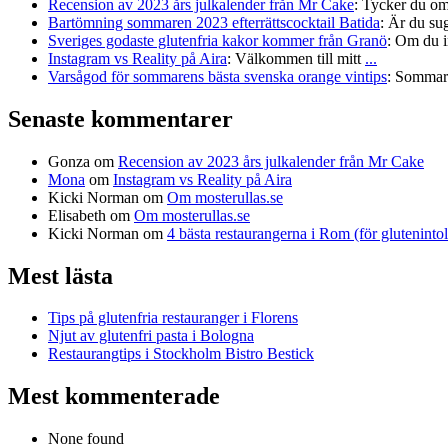
Recension av 2023 års julkalender från Mr Cake
:
Tycker du om
Bartömning sommaren 2023 efterrättscocktail Batida
:
Är du sug
Sveriges godaste glutenfria kakor kommer från Granö
:
Om du in
Instagram vs Reality på Aira
:
Välkommen till mitt
...
Varsågod för sommarens bästa svenska orange vintips
:
Sommare
Senaste kommentarer
Gonza
om
Recension av 2023 års julkalender från Mr Cake
Mona
om
Instagram vs Reality på Aira
Kicki Norman
om
Om mosterullas.se
Elisabeth
om
Om mosterullas.se
Kicki Norman
om
4 bästa restaurangerna i Rom (för gluteninto
Mest lästa
Tips på glutenfria restauranger i Florens
Njut av glutenfri pasta i Bologna
Restaurangtips i Stockholm Bistro Bestick
Mest kommenterade
None found