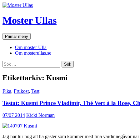
Hoppa
till
innehåll
Moster Ullas
Sök
Primär meny
Om moster Ulla
Om mosterullas.se
Sök
efter:
Etikettarkiv: Kusmi
Fika
,
Frukost
,
Test
Testat: Kusmi Prince Vladimir, Thé Vert à la Rose, C
07/07 2014
Kicki Norman
Jag har tur nog att ha gäster som kommer med fina värdinnegåvor när j