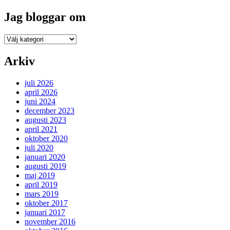
Jag bloggar om
Jag
bloggar
om
Arkiv
juli 2026
april 2026
juni 2024
december 2023
augusti 2023
april 2021
oktober 2020
juli 2020
januari 2020
augusti 2019
maj 2019
april 2019
mars 2019
oktober 2017
januari 2017
november 2016