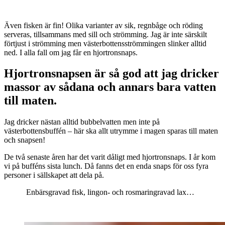
Även fisken är fin! Olika varianter av sik, regnbåge och röding
serveras, tillsammans med sill och strömming. Jag är inte särskilt
förtjust i strömming men västerbottensströmmingen slinker alltid
ned. I alla fall om jag får en hjortronsnaps.
Hjortronsnapsen är så god att jag dricker
massor av sådana och annars bara vatten
till maten.
Jag dricker nästan alltid bubbelvatten men inte på
västerbottensbuffén – här ska allt utrymme i magen sparas till maten
och snapsen!
De två senaste åren har det varit dåligt med hjortronsnaps. I år kom
vi på bufféns sista lunch. Då fanns det en enda snaps för oss fyra
personer i sällskapet att dela på.
Enbärsgravad fisk, lingon- och rosmaringravad lax…