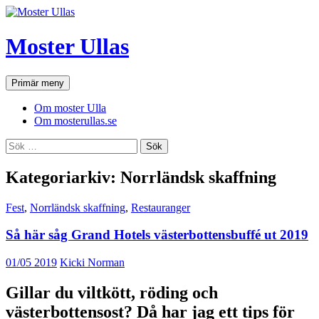
Hoppa
till
innehåll
Moster Ullas
Sök
Primär meny
Om moster Ulla
Om mosterullas.se
Sök
efter:
Kategoriarkiv: Norrländsk skaffning
Fest
,
Norrländsk skaffning
,
Restauranger
Så här såg Grand Hotels västerbottensbuffé ut 2019
01/05 2019
Kicki Norman
Gillar du viltkött, röding och
västerbottensost? Då har jag ett tips för