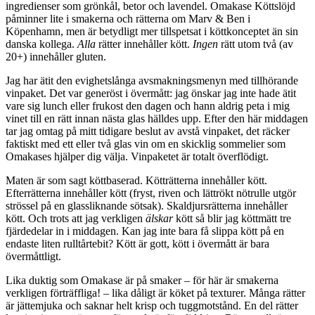
ingredienser som grönkål, betor och lavendel. Omakase Köttslöjd
påminner lite i smakerna och rätterna om Marv & Ben i
Köpenhamn, men är betydligt mer tillspetsat i köttkonceptet än sin
danska kollega.
Alla
rätter innehåller kött.
Ingen
rätt utom två (av
20+) innehåller gluten.
Jag har ätit den evighetslånga avsmakningsmenyn med tillhörande
vinpaket. Det var generöst i övermått: jag önskar jag inte hade ätit
vare sig lunch eller frukost den dagen och hann aldrig peta i mig
vinet till en rätt innan nästa glas hälldes upp. Efter den här middagen
tar jag omtag på mitt tidigare beslut av avstå vinpaket, det räcker
faktiskt med ett eller två glas vin om en skicklig sommelier som
Omakases hjälper dig välja. Vinpaketet är totalt överflödigt.
Maten är som sagt köttbaserad. Kötträtterna innehåller kött.
Efterrätterna innehåller kött (fryst, riven och lättrökt nötrulle utgör
strössel på en glassliknande sötsak). Skaldjursrätterna innehåller
kött. Och trots att jag verkligen
älskar
kött så blir jag köttmätt tre
fjärdedelar in i middagen. Kan jag inte bara få slippa kött på en
endaste liten rulltårtebit? Kött är gott, kött i övermått är bara
övermåttligt.
Lika duktig som Omakase är på smaker – för här är smakerna
verkligen förträffliga! – lika dåligt är köket på texturer. Många rätter
är jättemjuka och saknar helt krisp och tuggmotstånd. En del rätter