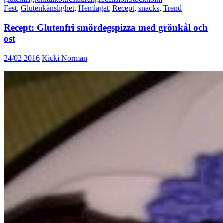
Fest
,
Glutenkänslighet
,
Hemlagat
,
Recept
,
snacks
,
Trend
Recept: Glutenfri smördegspizza med grönkål och
ost
24/02 2016
Kicki Norman