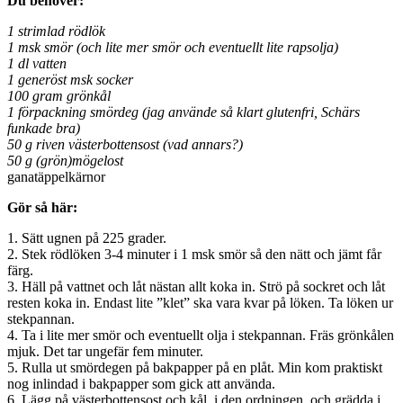
Du behöver:
1 strimlad rödlök
1 msk smör (och lite mer smör och eventuellt lite rapsolja)
1 dl vatten
1 generöst msk socker
100 gram grönkål
1 förpackning smördeg (jag använde så klart glutenfri, Schärs
funkade bra)
50 g riven västerbottensost (vad annars?)
50 g (grön)mögelost
ganatäppelkärnor
Gör så här:
1. Sätt ugnen på 225 grader.
2. Stek rödlöken 3-4 minuter i 1 msk smör så den nätt och jämt får
färg.
3. Häll på vattnet och låt nästan allt koka in. Strö på sockret och låt
resten koka in. Endast lite ”klet” ska vara kvar på löken. Ta löken ur
stekpannan.
4. Ta i lite mer smör och eventuellt olja i stekpannan. Fräs grönkålen
mjuk. Det tar ungefär fem minuter.
5. Rulla ut smördegen på bakpapper på en plåt. Min kom praktiskt
nog inlindad i bakpapper som gick att använda.
6. Lägg på västerbottensost och kål, i den ordningen, och grädda i