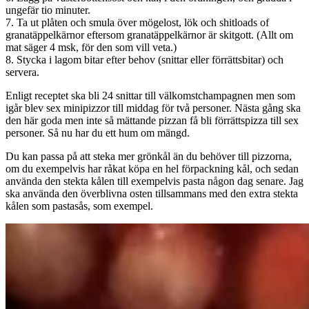
ungefär tio minuter.
7. Ta ut plåten och smula över mögelost, lök och shitloads of
granatäppelkärnor eftersom granatäppelkärnor är skitgott. (Allt om
mat säger 4 msk, för den som vill veta.)
8. Stycka i lagom bitar efter behov (snittar eller förrättsbitar) och
servera.
Enligt receptet ska bli 24 snittar till välkomstchampagnen men som
igår blev sex minipizzor till middag för två personer. Nästa gång ska
den här goda men inte så mättande pizzan få bli förrättspizza till sex
personer. Så nu har du ett hum om mängd.
Du kan passa på att steka mer grönkål än du behöver till pizzorna,
om du exempelvis har råkat köpa en hel förpackning kål, och sedan
använda den stekta kålen till exempelvis pasta någon dag senare. Jag
ska använda den överblivna osten tillsammans med den extra stekta
kålen som pastasås, som exempel.