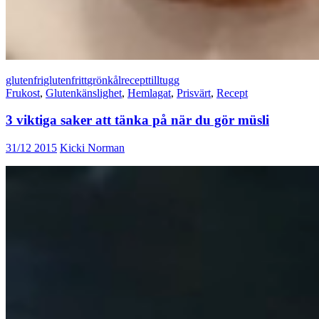
glutenfri
glutenfritt
grönkål
recept
tilltugg
Frukost
,
Glutenkänslighet
,
Hemlagat
,
Prisvärt
,
Recept
3 viktiga saker att tänka på när du gör müsli
31/12 2015
Kicki Norman