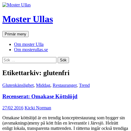
Hoppa
till
innehåll
Moster Ullas
Sök
Primär meny
Om moster Ulla
Om mosterullas.se
Sök
efter:
Etikettarkiv: glutenfri
Glutenkänslighet
,
Middag
,
Restauranger
,
Trend
Recenserat: Omakase Köttslöjd
27/02 2016
Kicki Norman
Omakase köttslöjd är en trendig konceptrestaurang som bygger sin
(avsmaknings)meny på kött från en leverantör i Järvsjö. Helrätt
enligt lokala, transparenta mattrenden. I rätterna ingår också trendiga