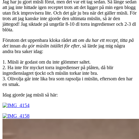
Jag har ju gjort müsli förut, men det var ett tag sedan. Så länge sedan
att jag inte hittade igen receptet trots att det ligger på min egen blogg
utan fick improvisera lite. Och det går ju bra när det gäller müsli. För
trots att jag kanske inte gjorde den ultimata müslin, så är den
jättegod! Jag siktade på ungefär 8-10 dl torra ingredienser och 2-3 dl
blöta.
Förutom det uppenbara kloka rådet att
om du har ett recept, titta på
det
innan
du gör müslin istället för efter
, så lärde jag mig några
andra bra saker idag:
1. Müsli är godast om du inte glömmer saltet.
2. Ha inte för mycket torra ingredienser på plåten, då blir
ingredienslagret tjockt och müslin torkar inte bra.
3. Olivolja går inte lika bra som rapsolja i müslin, eftersom den har
en smak.
Idag gjorde jag müsli så här: