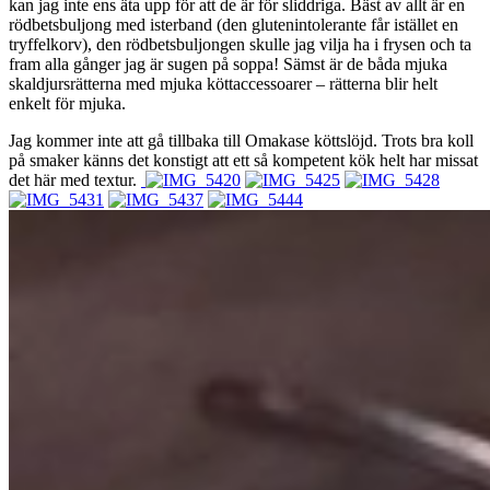
kan jag inte ens äta upp för att de är för sliddriga. Bäst av allt är en
rödbetsbuljong med isterband (den glutenintolerante får istället en
tryffelkorv), den rödbetsbuljongen skulle jag vilja ha i frysen och ta
fram alla gånger jag är sugen på soppa! Sämst är de båda mjuka
skaldjursrätterna med mjuka köttaccessoarer – rätterna blir helt
enkelt för mjuka.
Jag kommer inte att gå tillbaka till Omakase köttslöjd. Trots bra koll
på smaker känns det konstigt att ett så kompetent kök helt har missat
det här med textur.