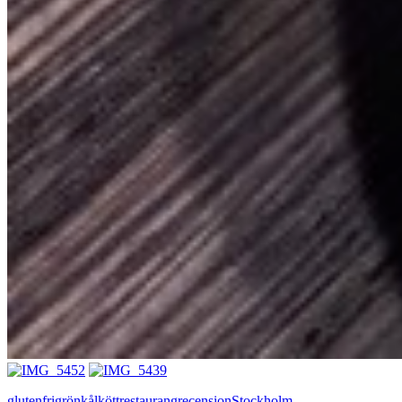
glutenfri
grönkål
kött
restaurangrecension
Stockholm